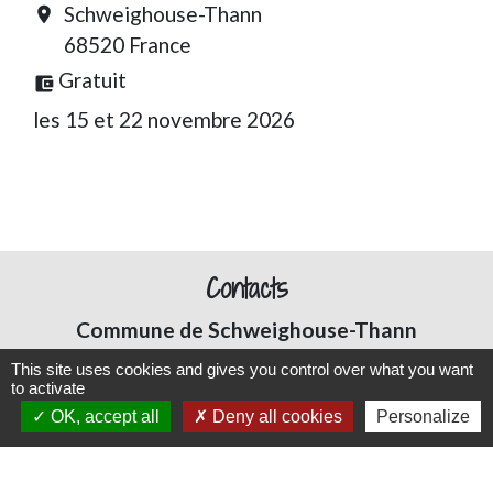
Schweighouse-Thann
location_on
68520 France
Gratuit
account_balance_wallet
les 15 et 22 novembre 2026
Contacts
Commune de Schweighouse-Thann
12 rue de Reiningue
This site uses cookies and gives you control over what you want
68520 Schweighouse-Thann - FRANCE
to activate
OK, accept all
Deny all cookies
Personalize
+33 3 89 48 70 05