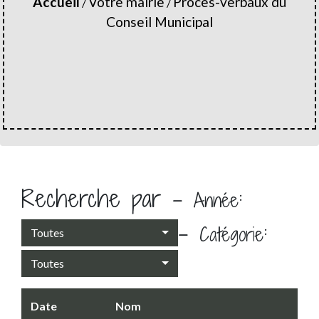
Accueil
Votre mairie
Procès-verbaux du
/
/
Conseil Municipal
Recherche par -
:
Année
-
:
Catégorie
Toutes
Toutes
Date
Nom